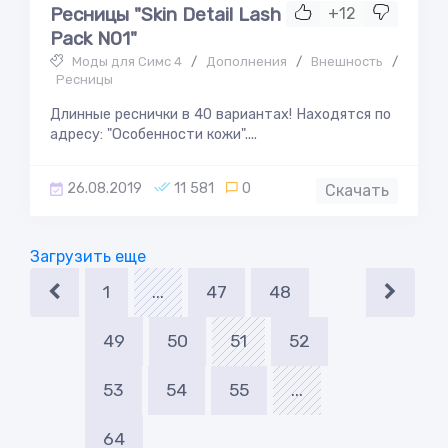
Ресницы "Skin Detail Lash
+12
Pack N01"
Моды для Симс 4
/
Дополнения
/
Внешность
/
Ресницы
Длинные реснички в 40 вариантах! Находятся по
адресу: "Особенности кожи"....
26.08.2019
11 581
0
Скачать
Загрузить еще
1
...
47
48
49
50
51
52
53
54
55
...
64