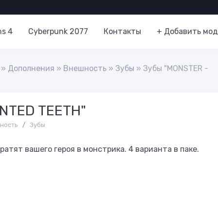
ms 4
Cyberpunk 2077
Контакты
+ Добавить мод
»
Дополнения
»
Внешность
»
Зубы
» Зубы "MONSTER -
INTED TEETH"
ность
/
Зубы
ратят вашего героя в монстрика. 4 варианта в паке.