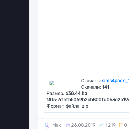
Скачать:
sims4pack_2
Скачали:
141
Размер:
638,44 Kb
MD5:
6fefb5069b2bb800fd063e2c19
Формат файла:
zip
Max
26.08.2019
1 219
0