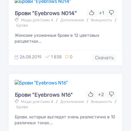
Брови "Eyebrows N014"
+1
Моды для Симс 4
/
Дополнения
/
Внешность
/
Брови
Женские ухоженные брови в 12 цветовых
расцветках....
26.08.2019
1 838
0
Скачать
Брови "Eyebrows N16"
+2
Моды для Симс 4
/
Дополнения
/
Внешность
/
Брови
Брови, которые выглядят очень реалистично в 10
различных тонах....