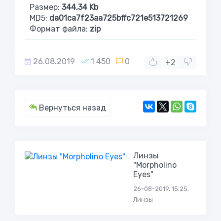
Размер:
344,34 Kb
MD5:
da01ca7f23aa725bffc721e513721269
Формат файла:
zip
26.08.2019
1 450
0
+2
Вернуться назад
Линзы
"Morpholino
Eyes"
26-08-2019, 15:25,
Линзы