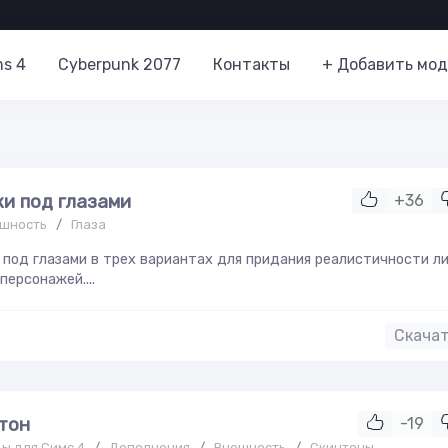
ms 4
Cyberpunk 2077
Контакты
+ Добавить мод
и под глазами
+36
шность
/
Глаза
под глазами в трех вариантах для придания реалистичности л
персонажей....
2
Скача
тон
-19
ы для Симс 4
/
Дополнения
/
Внешность
/
Скинтоны