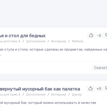
ья и стол для бедных
-6
ы для Симс 4
/
Дополнения
/
Интерьер
/
Мебель
из стула и стола, которые сделаны из предметов, найденных н
..
Скача
вернутый мусорный бак как палатка
+5
ы для Симс 4
/
Дополнения
/
Интерьер
/
Декор
й мусорный бак, который можно использовать в качестве