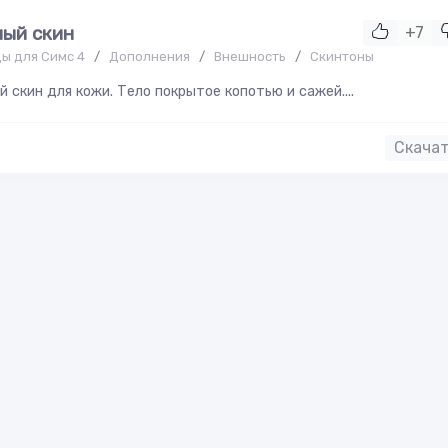
ный скин
+7
ы для Симс 4
/
Дополнения
/
Внешность
/
Скинтоны
й скин для кожи. Тело покрытое копотью и сажей....
Скача