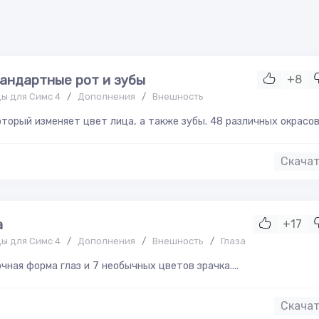
андартные рот и зубы
+8
ы для Симс 4
/
Дополнения
/
Внешность
торый изменяет цвет лица, а также зубы. 48 различных окрасов..
Скача
а
+17
ы для Симс 4
/
Дополнения
/
Внешность
/
Глаза
чная форма глаз и 7 необычных цветов зрачка....
Скача