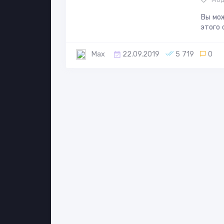
Вы мо
этого с
Max
22.09.2019
5 719
0