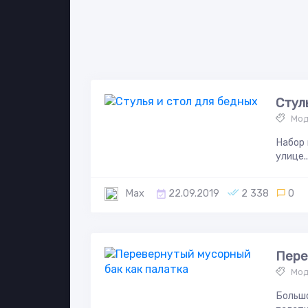
Стул
Мод
Набор 
улице..
Max
22.09.2019
2 338
0
Пере
Мод
Большо