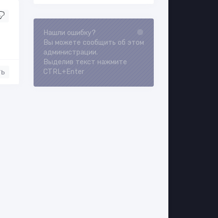
Loading...
Нашли ошибку?
Вы можете сообщить об этом
администрации.
Выделив текст нажмите
ть
CTRL+Enter