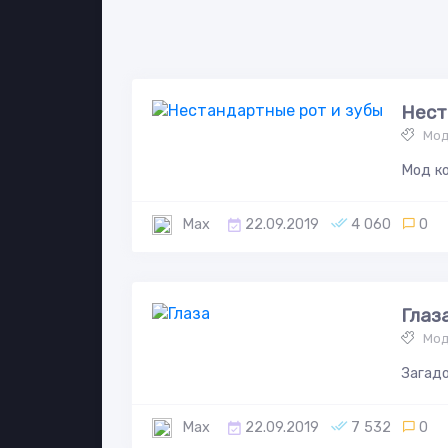
Нест
Мод
Мод ко
Max
22.09.2019
4 060
0
Глаз
Мод
Загадо
Max
22.09.2019
7 532
0