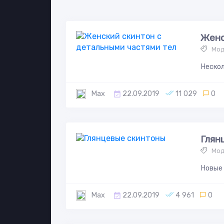
Женс
Мод
Нескол
Max
22.09.2019
11 029
0
Глян
Мод
Новые 
Max
22.09.2019
4 961
0