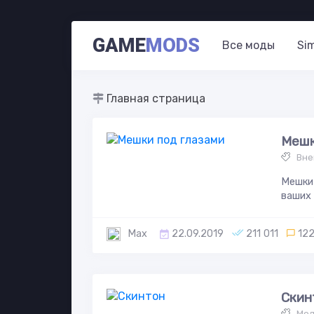
GAME
MODS
Все моды
Si
Главная страница
Мешк
Вне
Мешки 
ваших 
Max
22.09.2019
211 011
12
Скин
Мод