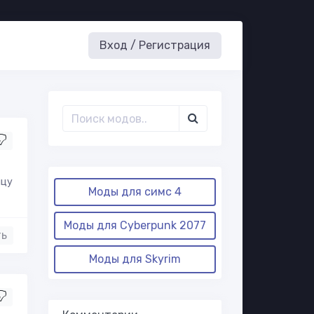
Вход / Регистрация
ицу
Моды для симс 4
Моды для Cyberpunk 2077
ть
Моды для Skyrim