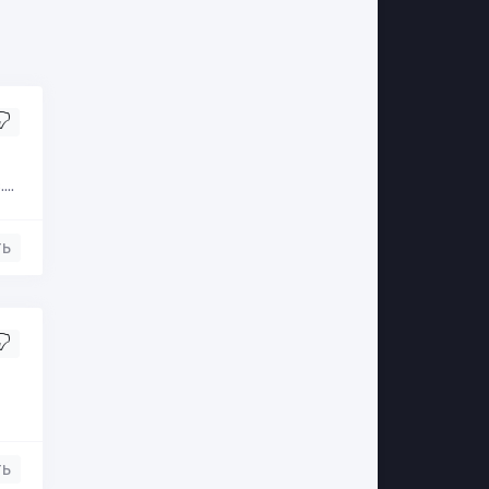
..
ть
ть