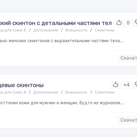
кий скинтон с детальными частями тел
0
ы для Симс 4
/
Дополнения
/
Внешность
/
Скинтоны
ько женских скинтонов с выразительными частями тела....
Скача
цевые скинтоны
+4
ы для Симс 4
/
Дополнения
/
Внешность
/
Скинтоны
оттенки кожи для мужчин и женщин, будто из журналов....
Скача