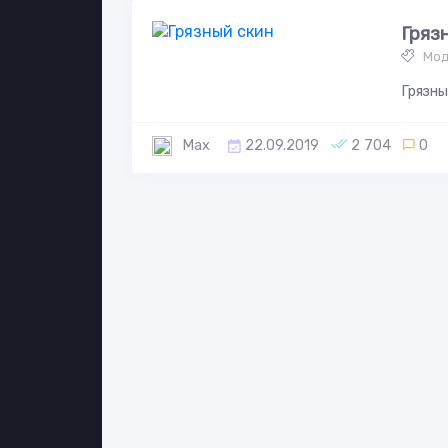
Гряз
Мод
Грязны
Max
22.09.2019
2 704
0