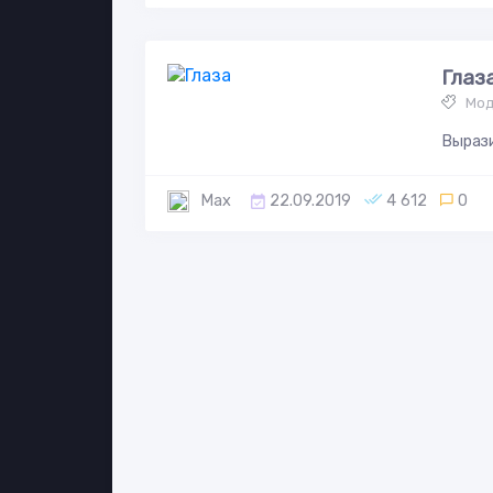
Глаз
Мод
Вырази
Max
22.09.2019
4 612
0