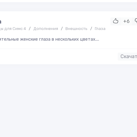
а
+6
ы для Симс 4
/
Дополнения
/
Внешность
/
Глаза
тельные женские глаза в нескольких цветах....
Скача