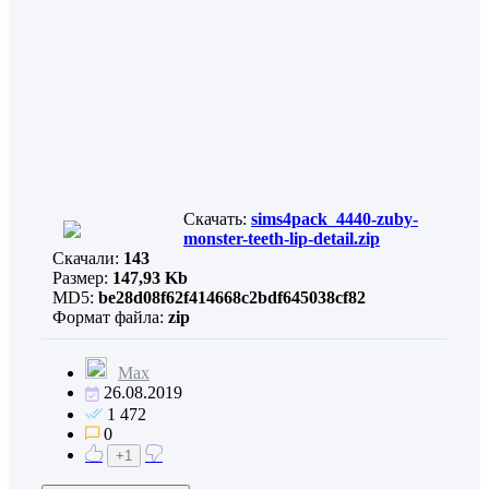
Скачать:
sims4pack_4440-zuby-
monster-teeth-lip-detail.zip
Скачали:
143
Размер:
147,93 Kb
MD5:
be28d08f62f414668c2bdf645038cf82
Формат файла:
zip
Max
26.08.2019
1 472
0
+1