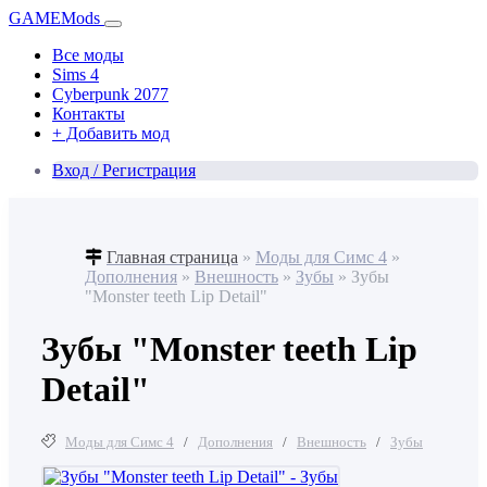
GAME
Mods
Все моды
Sims 4
Cyberpunk 2077
Контакты
+ Добавить мод
Вход / Регистрация
Главная страница
»
Моды для Симс 4
»
Дополнения
»
Внешность
»
Зубы
» Зубы
"Monster teeth Lip Detail"
Зубы "Monster teeth Lip
Detail"
Моды для Симс 4
/
Дополнения
/
Внешность
/
Зубы