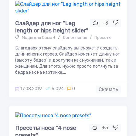
Слайдер для ног "Leg
-3
length or hips height slider"
Моды для Симс 4
/
Дополнения
/
Пресеты
Благодаря этому слайдеру вы сможете создать
длинноногих героев. Слайдер изменяет длину ног
(высоту бедер) и доступен как мужчинам, так и
женщинам. Для этого, нужно просто потянуть за
бедра как на картинке....
17.08.2019
6 094
0
Скачать
Пресеты носа "4 nose
+5
presets"