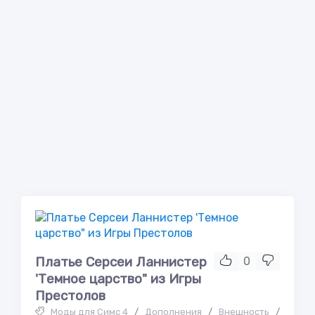
Платье Серсеи Ланнистер
0
'Темное царство" из Игры
Престолов
Моды для Симс 4
/
Дополнения
/
Внешность
/