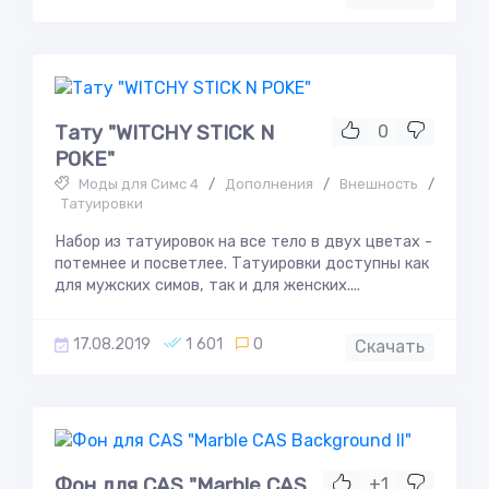
Тату "WITCHY STICK N
0
POKE"
Моды для Симс 4
/
Дополнения
/
Внешность
/
Татуировки
Набор из татуировок на все тело в двух цветах -
потемнее и посветлее. Татуировки доступны как
для мужских симов, так и для женских....
17.08.2019
1 601
0
Скачать
Фон для CAS "Marble CAS
+1