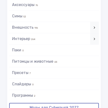
Аксессуары
76
Симы
52
Внешность
196
Интерьер
264
Паки
0
Питомцы и животные
44
Пресеты
7
Слайдеры
0
Программы
2
Моды для Cyberpunk 2077