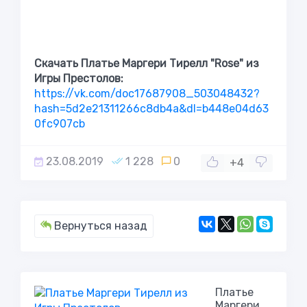
Скачать Платье Маргери Тирелл "Rose" из
Игры Престолов:
https://vk.com/doc17687908_503048432?
hash=5d2e21311266c8db4a&dl=b448e04d63
0fc907cb
23.08.2019
1 228
0
+4
Вернуться назад
Платье
Маргери