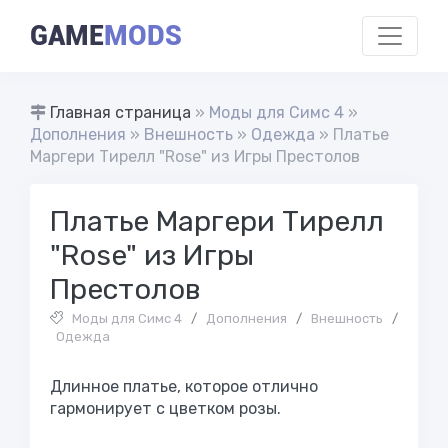
GAME
MODS
Главная страница
»
Моды для Симс 4
»
Дополнения
»
Внешность
»
Одежда
» Платье
Маргери Тирелл "Rose" из Игры Престолов
Платье Маргери Тирелл
"Rose" из Игры
Престолов
Моды для Симс 4
/
Дополнения
/
Внешность
/
Одежда
Длинное платье, которое отлично
гармонирует с цветком розы.