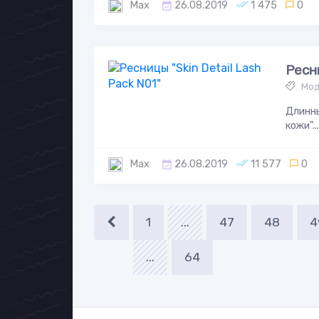
Max
26.08.2019
1 475
0
Ресни
Мод
Длинны
кожи"...
Max
26.08.2019
11 577
0
1
...
47
48
4
...
64