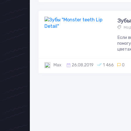
Зубы 
Мод
Если в
помогу
цветах.
Max
26.08.2019
1 466
0