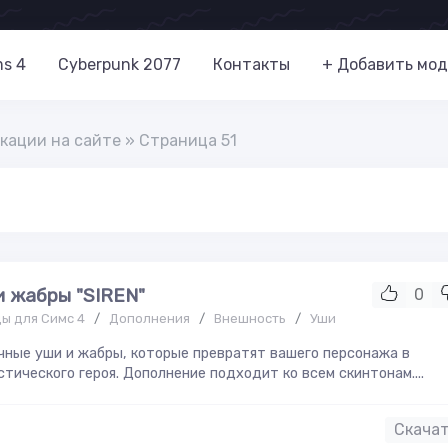
ms 4
Cyberpunk 2077
Контакты
+ Добавить мод
кации на сайте » Страница 51
и жабры "SIREN"
0
ы для Симс 4
/
Дополнения
/
Внешность
/
Уши
ные уши и жабры, которые превратят вашего персонажа в
тического героя. Дополнение подходит ко всем скинтонам....
Скача