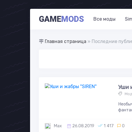
GAME
MODS
Все моды
Si
Главная страница
» Последние публи
Уши 
Мод
Необыч
фантас
Max
26.08.2019
1 417
0