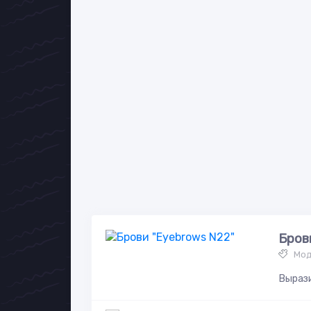
Бров
Мод
Вырази