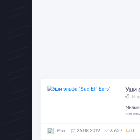
Уши 
Мод
Милые 
женски
Max
26.08.2019
3 627
0