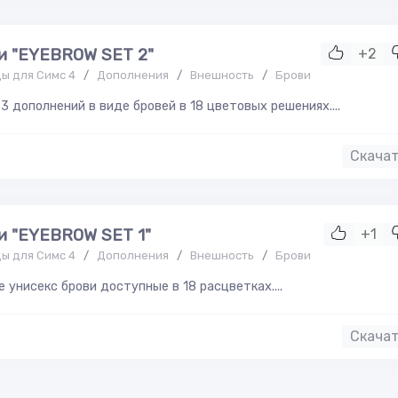
и "EYEBROW SET 2"
+2
ы для Симс 4
/
Дополнения
/
Внешность
/
Брови
 3 дополнений в виде бровей в 18 цветовых решениях....
Скача
и "EYEBROW SET 1"
+1
ы для Симс 4
/
Дополнения
/
Внешность
/
Брови
 унисекс брови доступные в 18 расцветках....
Скача