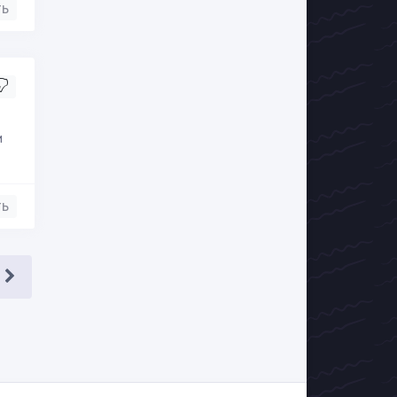
ть
и
ть