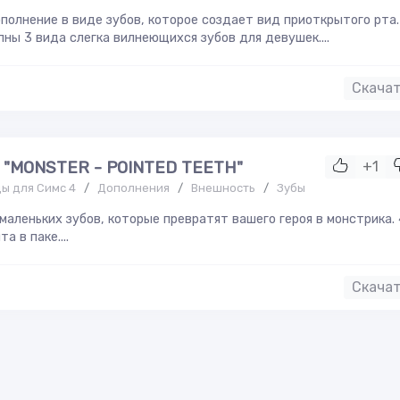
полнение в виде зубов, которое создает вид приоткрытого рта.
ны 3 вида слегка вилнеющихся зубов для девушек....
Скача
 "MONSTER - POINTED TEETH"
+1
ы для Симс 4
/
Дополнения
/
Внешность
/
Зубы
маленьких зубов, которые превратят вашего героя в монстрика. 
а в паке....
Скача