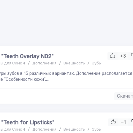
 "Teeth Overlay N02"
+3
ы для Симс 4
/
Дополнения
/
Внешность
/
Зубы
ры зубов в 15 различных вариантах. Дополнение располагается
е "Особенности кожи"....
Скача
"Teeth for Lipsticks"
+1
ы для Симс 4
/
Дополнения
/
Внешность
/
Зубы