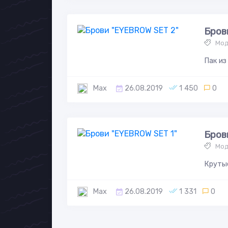
Бров
Мод
Пак из
Max
26.08.2019
1 450
0
Бров
Мод
Крутые
Max
26.08.2019
1 331
0