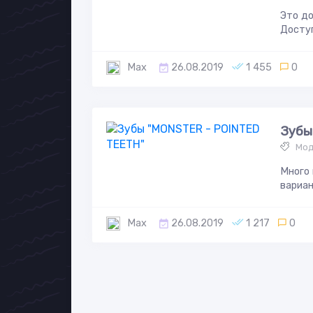
Это до
Доступ
Max
26.08.2019
1 455
0
Зубы
Мод
Много 
вариант
Max
26.08.2019
1 217
0