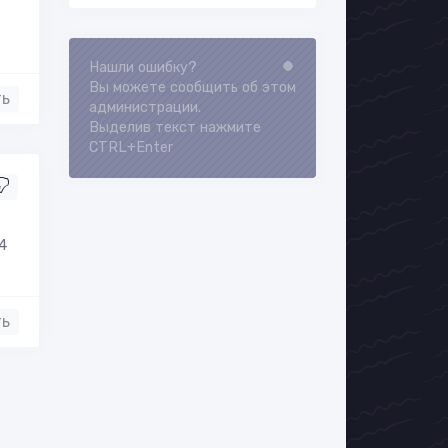
Нашли ошибку?
Loading...
Вы можете сообщить об этом
ть
администрации.
Выделив текст нажмите
CTRL+Enter
4
ть