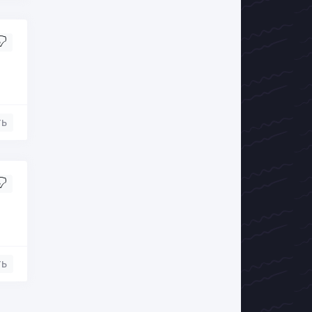
ть
ть