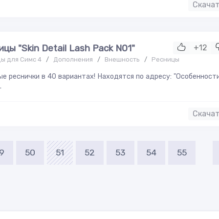
Скача
цы "Skin Detail Lash Pack N01"
+12
ы для Симс 4
/
Дополнения
/
Внешность
/
Ресницы
е реснички в 40 вариантах! Находятся по адресу: "Особенност
.
Скача
9
50
51
52
53
54
55