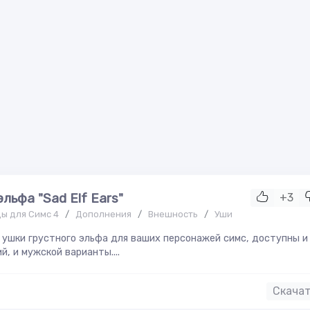
эльфа "Sad Elf Ears"
+3
ы для Симс 4
/
Дополнения
/
Внешность
/
Уши
ушки грустного эльфа для ваших персонажей симс, доступны и
й, и мужской варианты....
Скача