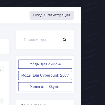
Вход / Регистрация
Моды для симс 4
Моды для Cyberpunk 2077
Моды для Skyrim
ть