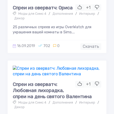
Спреи из оверватч: Ориса
+1
Моды для Симс 4
/
Дополнения
/
Интерьер
/
Декор
25 различных спреев из игры OverWatch для
украшения вашей комнаты в Sims....
16.09.2019
702
0
Скачать
Спреи из оверватч:
+1
Любовная лихорадка,
спреи на день святого Валентина
Моды для Симс 4
/
Дополнения
/
Интерьер
/
Декор