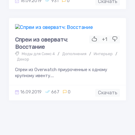
16.09.2019
931
0
Скачать
Спреи из оверватч:
+1
Восстание
Моды для Симс 4
/
Дополнения
/
Интерьер
/
Декор
Спреи из Overwatch приуроченные к одному
крупному ивенту....
16.09.2019
667
0
Скачать