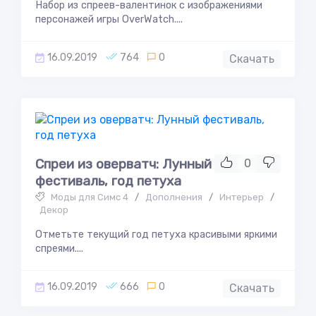
Набор из спреев-валентинок с изображениями
персонажей игры OverWatch....
16.09.2019
764
0
Скачать
Спреи из оверватч: Лунный
0
фестиваль, год петуха
Моды для Симс 4
/
Дополнения
/
Интерьер
/
Декор
Отметьте текущий год петуха красивыми яркими
спреями....
16.09.2019
666
0
Скачать