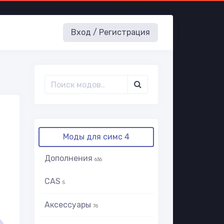
Вход / Регистрация
Моды для симс 4
Дополнения
636
CAS
5
Аксессуары
76