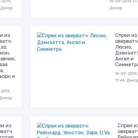
-2019,
16-09-2019, 17:
, Декор
Декор
и из
Спреи из
ватч:
оверватч
зо,
Люсио,
ион,
Дзенъятт
авчик,
Ангел и
вая
Симметр
а,
16-09-2019,
ьорн и
17:44, Деко
-2019,
, Декор
еи из
Спреи и
рватч
оверват
оготип
Рейнхар