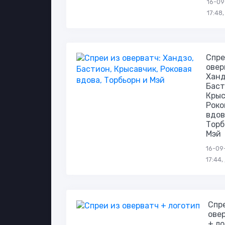
16-09
17:48
Спре
овер
Ханд
Баст
Крыс
Роко
вдов
Торб
Мэй
16-09
17:44
Спр
ове
+ л