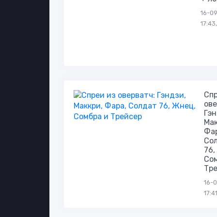
16-09
17:43
Спр
ове
Гэн
Мак
Фа
Со
76,
Со
Тр
16-0
17:4