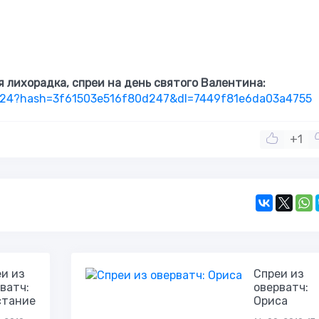
я лихорадка, спреи на день святого Валентина:
724?hash=3f61503e516f80d247&dl=7449f81e6da03a4755
+1
и из
Спреи из
ватч:
оверватч:
стание
Ориса