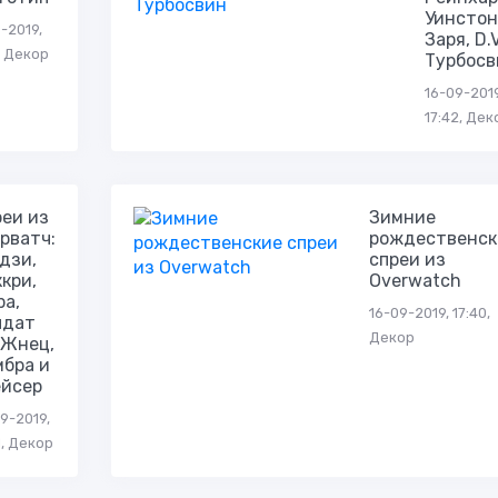
Уинстон
-2019,
Заря, D.
, Декор
Турбосв
16-09-2019
17:42, Дек
еи из
Зимние
рватч:
рождественск
дзи,
спреи из
кри,
Overwatch
ра,
16-09-2019, 17:40,
лдат
Декор
 Жнец,
мбра и
ейсер
9-2019,
1, Декор