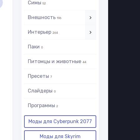
Симы
52
Внешность
196
Интерьер
264
Паки
0
Питомцы и животные
44
Пресеты
7
Слайдеры
0
Программы
2
Моды для Cyberpunk 2077
Моды для Skyrim