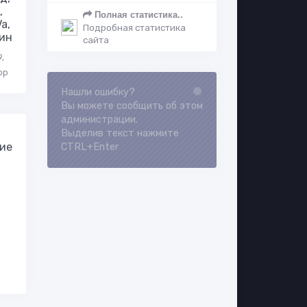
,
Полная статистика..
Va,
Подробная статистика
ин
сайта
,
ор
Нашли ошибку?
Loading...
Вы можете сообщить об этом
администрации.
Выделив текст нажмите
ие
CTRL+Enter