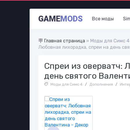
GAME
MODS
Все моды
Si
Главная страница
»
Моды для Симс 4
Любовная лихорадка, спреи на день св
Спреи из оверватч: 
день святого Валент
Моды для Симс 4
/
Дополнения
/
Инте