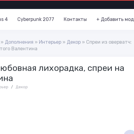
ms 4
Cyberpunk 2077
Контакты
+ Добавить мод
»
Дополнения
»
Интерьер
»
Декор
» Спреи из оверватч:
ятого Валентина
Любовная лихорадка, спреи на
ина
рьер
/
Декор