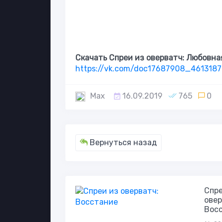
Скачать Спреи из оверватч: Любовна
https://vk.com/doc17687908_461318
Max
16.09.2019
765
0
Вернуться назад
Спре
овер
Вос