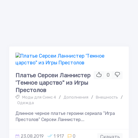
Платье Серсеи Ланнистер
0
'Темное царство" из Игры
Престолов
Моды для Симс 4
/
Дополнения
/
Внешность
/
Одежда
Длинное черное платье героини сериала "Игра
Престолов" Серсеи Ланнистер....
23.08.2019
1 917
0
Скачать