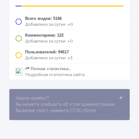
Всего модов: 5186
Добавлено за сутки: +0
Комментариев: 122
Добавлено за сутки: +0
Пользователей: 94617
Добавлено за сутки: +3
Полная статистика..
Подробная статистика сайта
Нашли ошибку?
Loading...
Вы можете сообщить об этом администрации.
Выделив текст нажмите CTRL+Enter