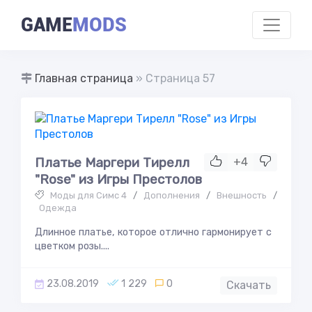
GAME
MODS
Главная страница
» Страница 57
Платье Маргери Тирелл
+4
"Rose" из Игры Престолов
Моды для Симс 4
/
Дополнения
/
Внешность
/
Одежда
Длинное платье, которое отлично гармонирует с
цветком розы....
23.08.2019
1 229
0
Скачать