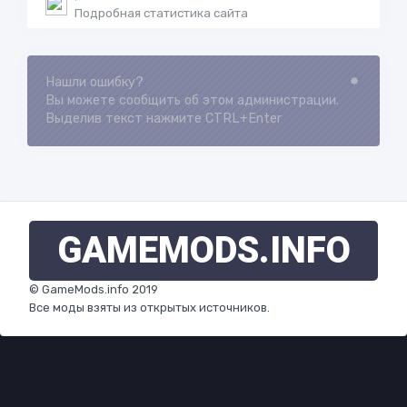
Подробная статистика сайта
Нашли ошибку?
Loading...
Вы можете сообщить об этом администрации.
Выделив текст нажмите CTRL+Enter
GAMEMODS
.INFO
© GameMods.info 2019
Все моды взяты из открытых источников.