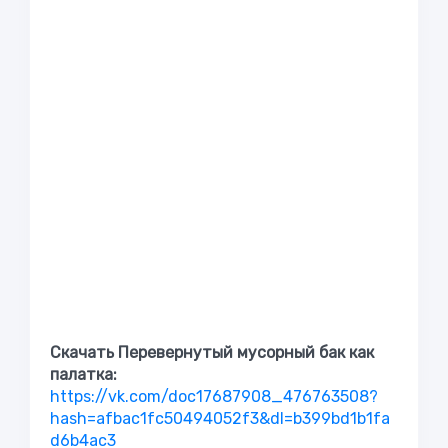
Скачать Перевернутый мусорный бак как
палатка:
https://vk.com/doc17687908_476763508?
hash=afbac1fc50494052f3&dl=b399bd1b1fa
d6b4ac3