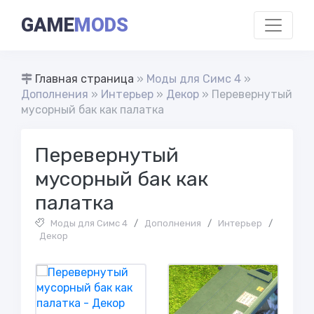
GAME
MODS
Главная страница
»
Моды для Симс 4
»
Дополнения
»
Интерьер
»
Декор
» Перевернутый
мусорный бак как палатка
Перевернутый
мусорный бак как
палатка
Моды для Симс 4
/
Дополнения
/
Интерьер
/
Декор