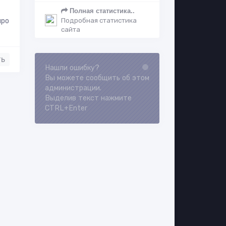
Полная статистика..
Подробная статистика
про
сайта
ть
Нашли ошибку?
Вы можете сообщить об этом
администрации.
Выделив текст нажмите
CTRL+Enter