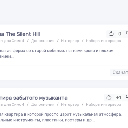
 The Silent Hill
0
ы для Симс 4
/
Дополнения
/
Интерьер
/
Наборы интерьера
атая ферма со старой мебелью, пятнами крови и плохим
нием....
Скача
тира забытого музыканта
+1
ы для Симс 4
/
Дополнения
/
Интерьер
/
Наборы интерьера
я квартира в которой просто царит музыкальная атмосфера:
льные инструменты, пластинки, постеры и др....