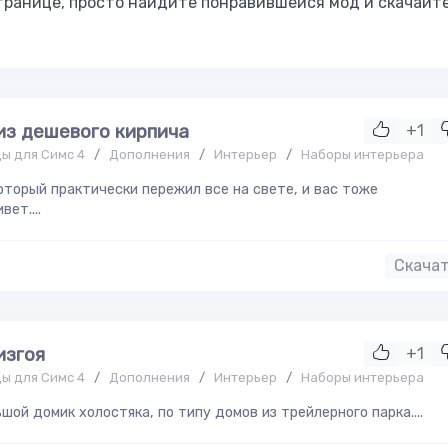
транице, просто найдите понравившейся мод и скачайт
из дешевого кирпича
+1
ы для Симс 4
/
Дополнения
/
Интерьер
/
Наборы интерьера
оторый практически пережил все на свете, и вас тоже
вет....
Скача
изгоя
+1
ы для Симс 4
/
Дополнения
/
Интерьер
/
Наборы интерьера
шой домик холостяка, по типу домов из трейлерного парка....