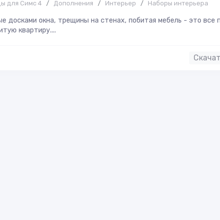
ы для Симс 4
/
Дополнения
/
Интерьер
/
Наборы интерьера
е досками окна, трещины на стенах, побитая мебель - это все 
итую квартиру....
Скача