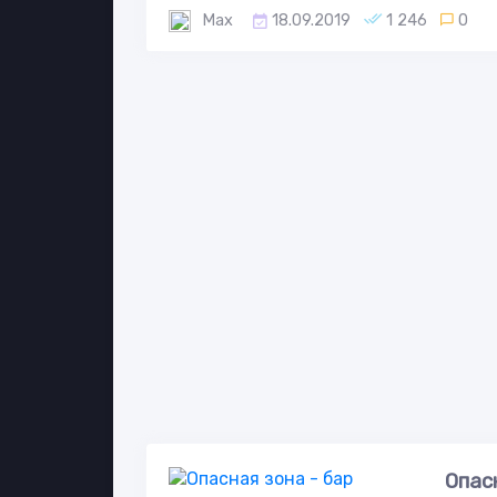
Max
18.09.2019
1 246
0
Опас