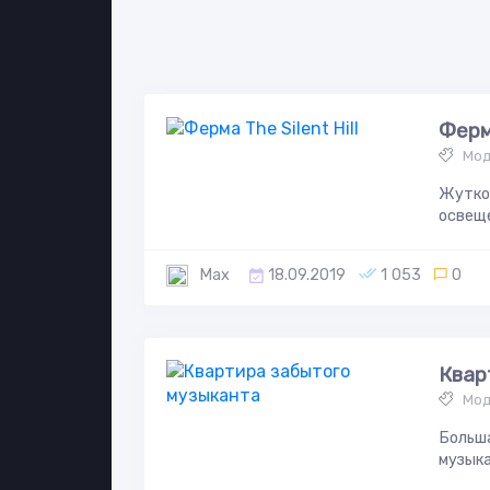
Ферма
Мод
Жутков
освеще
Max
18.09.2019
1 053
0
Квар
Мод
Больша
музыка