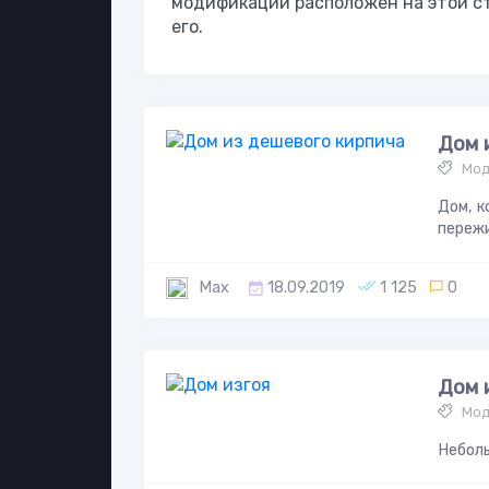
модификаций расположен на этой с
его.
Дом 
Мод
Дом, к
пережи
Max
18.09.2019
1 125
0
Дом 
Мод
Неболь