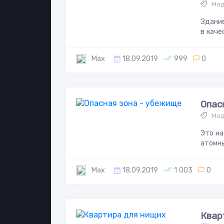
Мод
Здание
в каче
Max
18.09.2019
999
0
Опас
Мод
Это н
атомны
Max
18.09.2019
1 003
0
Квар