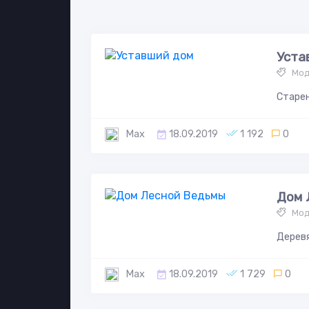
Уста
Мод
Старен
Max
18.09.2019
1 192
0
Дом 
Мод
Деревя
Max
18.09.2019
1 729
0