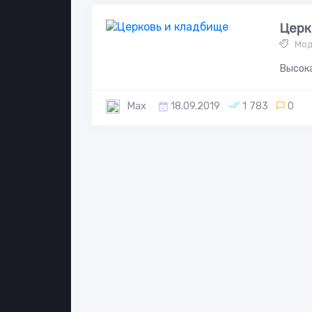
Церк
Мод
Высока
Max
18.09.2019
1 783
0