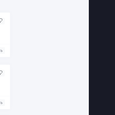
ть
ть