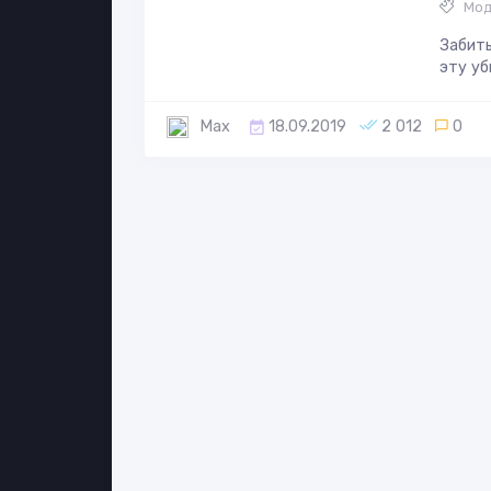
Мод
Забиты
эту уб
Max
18.09.2019
2 012
0