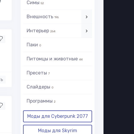
е
Симы
52
Внешность
196
Интерьер
264
Паки
0
Питомцы и животные
44
Пресеты
7
ть
Слайдеры
0
Программы
2
Моды для Cyberpunk 2077
Моды для Skyrim