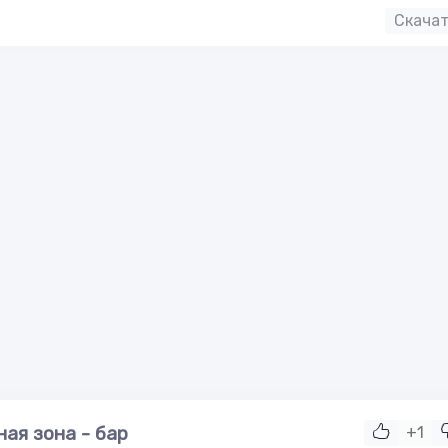
Скача
ная зона - бар
+1