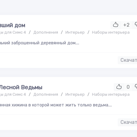
вший дом
+2
ы для Симс 4
/
Дополнения
/
Интерьер
/
Наборы интерьера
ький заброшенный деревянный дом....
Скача
Лесной Ведьмы
0
ы для Симс 4
/
Дополнения
/
Интерьер
/
Наборы интерьера
нная хижина в которой может жить только ведьма....
Скача