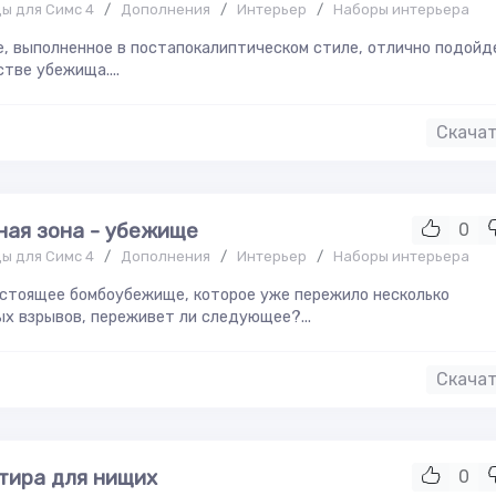
ы для Симс 4
/
Дополнения
/
Интерьер
/
Наборы интерьера
, выполненное в постапокалиптическом стиле, отлично подойд
стве убежища....
Скача
ная зона - убежище
0
ы для Симс 4
/
Дополнения
/
Интерьер
/
Наборы интерьера
астоящее бомбоубежище, которое уже пережило несколько
х взрывов, переживет ли следующее?...
Скача
тира для нищих
0