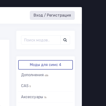
Вход / Регистрация
Моды для симс 4
Дополнения
636
CAS
5
Аксессуары
76