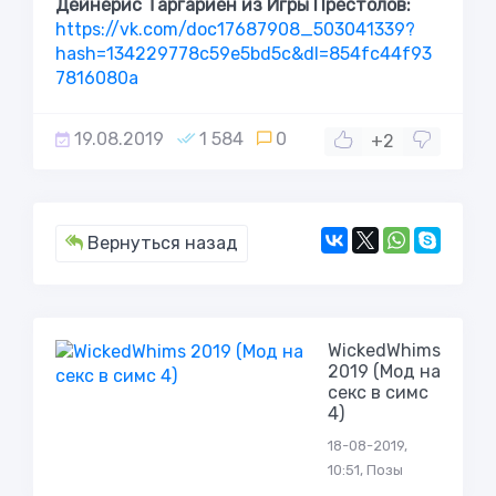
Дейнерис Таргариен из Игры Престолов:
https://vk.com/doc17687908_503041339?
hash=134229778c59e5bd5c&dl=854fc44f93
7816080a
19.08.2019
1 584
0
+2
Вернуться назад
WickedWhims
2019 (Мод на
секс в симс
4)
18-08-2019,
10:51, Позы