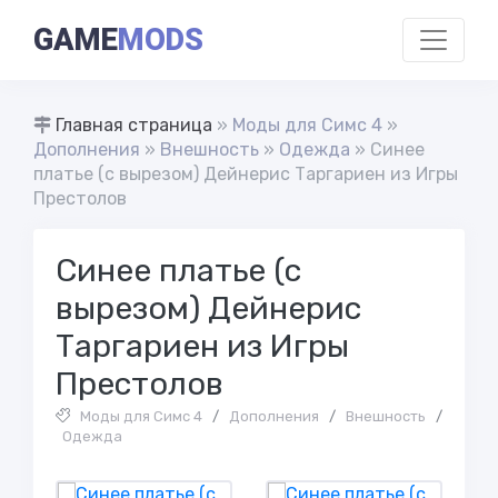
GAME
MODS
Главная страница
»
Моды для Симс 4
»
Дополнения
»
Внешность
»
Одежда
» Синее
платье (с вырезом) Дейнерис Таргариен из Игры
Престолов
Синее платье (с
вырезом) Дейнерис
Таргариен из Игры
Престолов
Моды для Симс 4
/
Дополнения
/
Внешность
/
Одежда