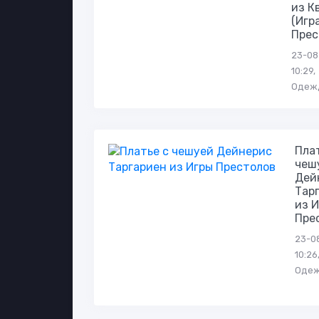
из К
(Игр
Прес
23-08
10:29,
Одеж
Пла
чеш
Дей
Тар
из 
Пре
23-0
10:26
Оде