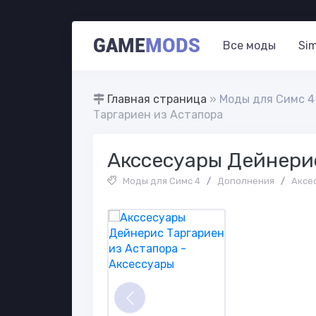
GAME
MODS
Все моды
Sim
Главная страница
»
Моды для Симс 4
Таргариен из Астапора
Акссесуары Дейнери
Моды для Симс 4
/
Дополнения
/
Аксе