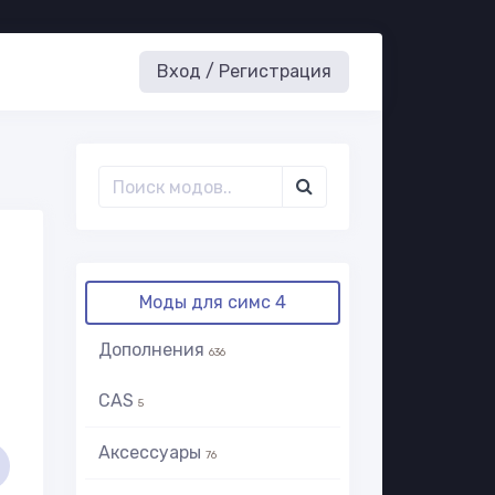
Вход / Регистрация
Моды для симс 4
Дополнения
636
CAS
5
Аксессуары
76