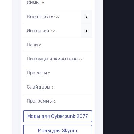
Симы
52
Внешность
196
Интерьер
264
Паки
0
Питомцы и животные
44
Пресеты
7
Слайдеры
0
Программы
2
Моды для Cyberpunk 2077
Моды для Skyrim