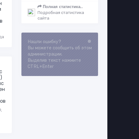
н
Полная статистика..
м
Подробная статистика
сайта
в
да
Нашли ошибку?
Loading...
Вы можете сообщить об этом
администрации.
Выделив текст нажмите
CTRL+Enter
с
)
ис
ен
ов
,