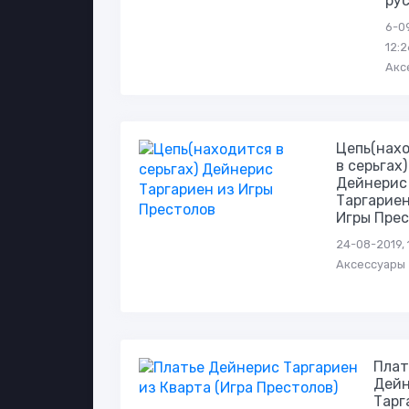
ру
6-0
12:2
Акс
Цепь(нах
в серьгах)
Дейнерис
Таргариен
Игры Пре
24-08-2019, 
Аксессуары
Плат
Дей
Тарг