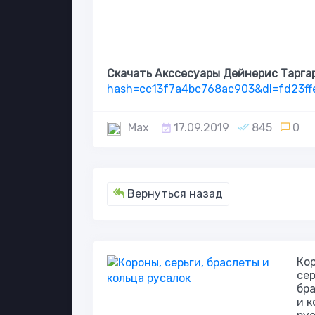
Скачать Акссесуары Дейнерис Таргар
hash=cc13f7a4bc768ac903&dl=fd23ff
Max
17.09.2019
845
0
Вернуться назад
Ко
сер
бр
и к