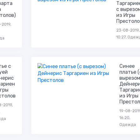
варта
Таргарие
а
с вырезо
толов)
из Игры
Престоло
-2019,
23-08-2019,
10:27, Одеж
да
тье с
Синее
уей
платье (
нерис
вырезом
гариен
Дейнер
Игры
Таргари
столов
из Игры
Престол
8-2019,
19-08-2019
,
16:20,
жда
Одежда