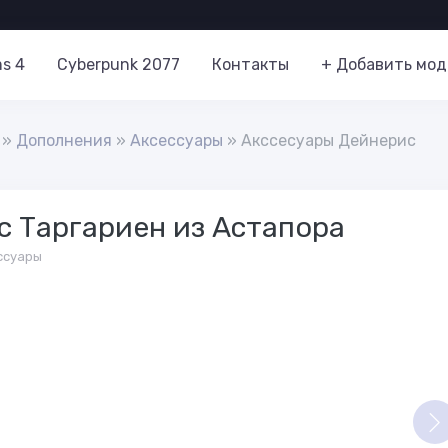
s 4
Cyberpunk 2077
Контакты
+ Добавить мод
»
Дополнения
»
Аксессуары
» Акссесуары Дейнерис
с Таргариен из Астапора
ссуары