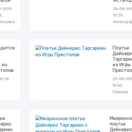
салок
Астапо
9-2019,
24-08-201
6,
10:39,
ессуары
Аксессуа
одится
Платье
Дейнер
Таргари
 из
из Игры
столов
Престол
10:35,
23-08-201
10:40,
Одежда
ье
Миэринск
нерис
платье
ариен
Дейнери