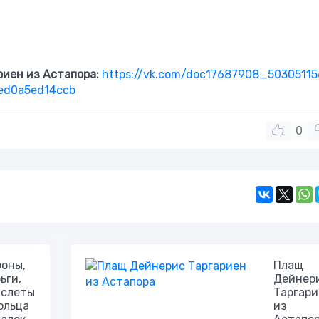
иен из Астапора:
https://vk.com/doc17687908_50305115
ed0a5ed14ccb
0
роны,
Плащ
ьги,
Дейнер
аслеты
Таргари
ольца
из