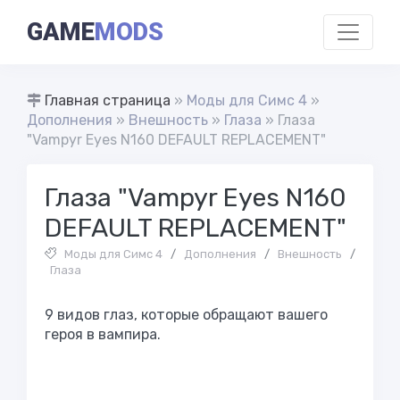
GAME
MODS
Главная страница
»
Моды для Симс 4
»
Дополнения
»
Внешность
»
Глаза
» Глаза
"Vampyr Eyes N160 DEFAULT REPLACEMENT"
Глаза "Vampyr Eyes N160
DEFAULT REPLACEMENT"
Моды для Симс 4
/
Дополнения
/
Внешность
/
Глаза
9 видов глаз, которые обращают вашего
героя в вампира.