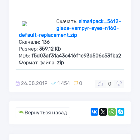
Скачать:
sims4pack_5612-
glaza-vampyr-eyes-n160-
default-replacement.zip
Скачали:
136
Размер:
359,12 Kb
MD5:
f5d03af31a43c416f1e93d506c53fba2
Формат файла:
zip
26.08.2019
1 454
0
0
Вернуться назад