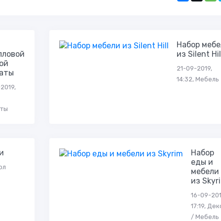
Набор мебе
лловой
из Silent Hil
ой
21-09-2019,
аты
14:32, Мебель
2019,
аты
и
Набор
еды и
ол
мебели
из Skyr
16-09-201
17:19, Де
/ Мебель