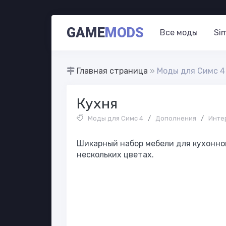
GAME
MODS
Все моды
Si
Главная страница
»
Моды для Симс 4
Кухня
Моды для Симс 4
/
Дополнения
/
Инте
Шикарный набор мебели для кухонной
нескольких цветах.