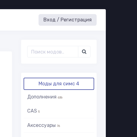
Вход / Регистрация
Моды для симс 4
Дополнения
636
CAS
5
Аксессуары
76