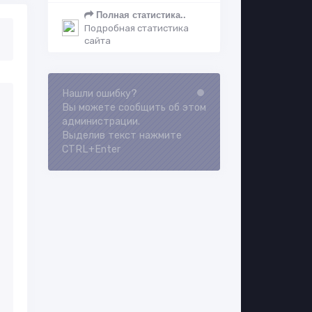
Полная статистика..
Подробная статистика
сайта
Нашли ошибку?
Loading...
Вы можете сообщить об этом
администрации.
Выделив текст нажмите
CTRL+Enter