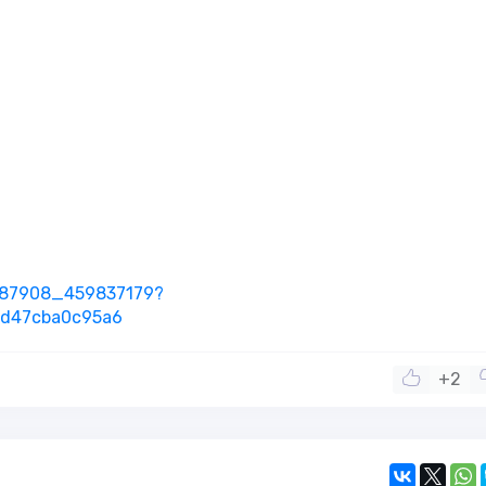
7687908_459837179?
3d47cba0c95a6
+2