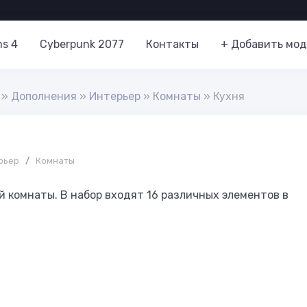
ms 4
Cyberpunk 2077
Контакты
+ Добавить мод
»
Дополнения
»
Интерьер
»
Комнаты
» Кухня
рьер
/
Комнаты
 комнаты. В набор входят 16 различных элементов в