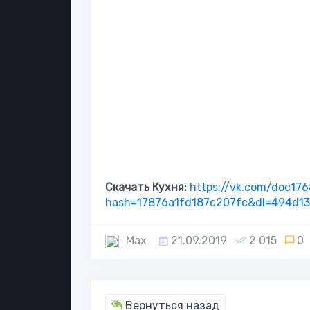
Скачать Кухня:
https://vk.com/doc1
hash=17876a1fd187c207fc&dl=494d1
Max
21.09.2019
2 015
0
Вернуться назад