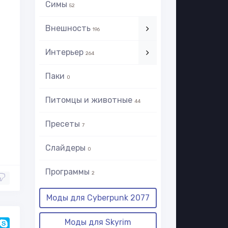
Симы
52
Внешность
196
Интерьер
264
Паки
0
Питомцы и животные
44
Пресеты
7
Слайдеры
0
Программы
2
Моды для Cyberpunk 2077
Моды для Skyrim