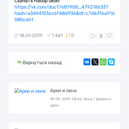
Скачать Набор окон:
https://vk.com/doc17687908_479218633?
hash=a3494153cc6f48d936&dl=c7d6316a91d
085cd61
18.09.2019
1 441
0
0
Вернуться назад
Арки и окна
18-09-2019, 08:42, Окна / Двери и
арки