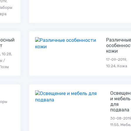
019,
 Наборы
ера
носный
Различны
т
особеннос
кожи
 10:28,
17-09-2019,
ы /
10:24, Кожа
Позы
Освещен
и мебель
боры
для
подвала
30-08-2019
11:55, Мебе