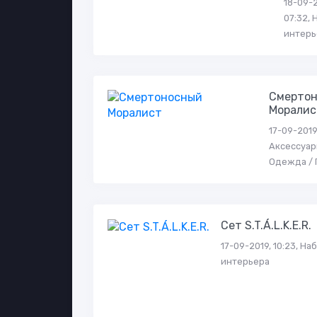
18-09-2
07:32,
интерь
Смерто
Моралис
17-09-2019,
Аксессуар
Одежда / 
Сет S.T.Á.L.K.E.R.
17-09-2019, 10:23, На
интерьера