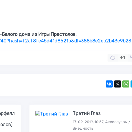
-Белого дома из Игры Престолов:
7740?hash=f2af8fe45d41d8621b&dl=388b8e2eb2b43e9b23
+1
ерфелл
Третий Глаз
17-09-2019, 10:57, Аксессуары /
олов)
Внешность