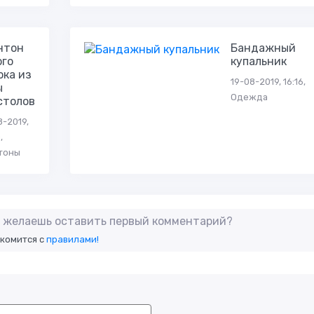
нтон
Бандажный
ого
купальник
ока из
19-08-2019, 16:16,
ы
Одежда
столов
8-2019,
,
тоны
не желаешь оставить первый комментарий?
акомится с
правилами!