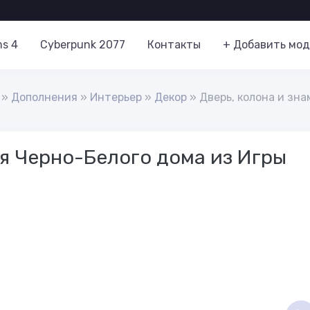
ms 4
Cyberpunk 2077
Контакты
+ Добавить мод
»
Дополнения
»
Интерьер
»
Декор
» Дверь, колона и зна
мя Черно-Белого дома из Игры