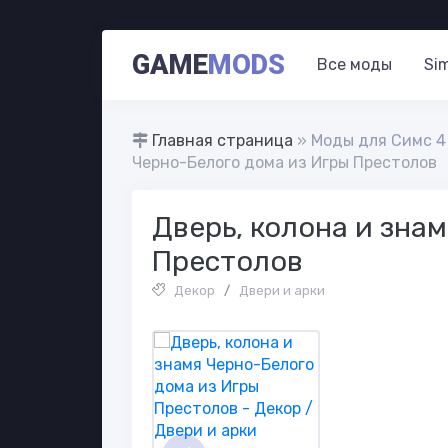
GAME
MODS
Все моды
Si
Главная страница
»
Моды для Симс 4
Черно-Белого дома из Игры Престолов
Дверь, колона и зна
Престолов
Декор
/
Двери и арки