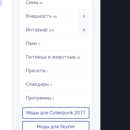
Симы
52
Внешность
196
Интерьер
264
Паки
0
Питомцы и животные
44
Пресеты
7
Слайдеры
0
Программы
2
Моды для Cyberpunk 2077
Моды для Skyrim