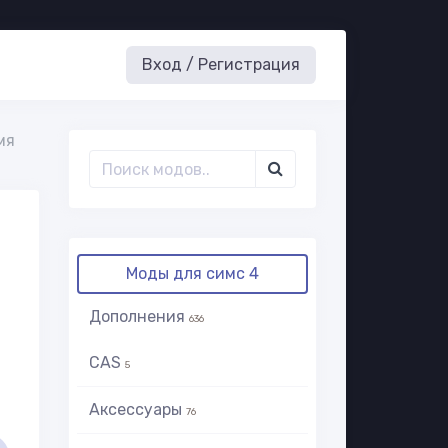
Вход / Регистрация
мя
Моды для симс 4
Дополнения
636
CAS
5
Аксессуары
76