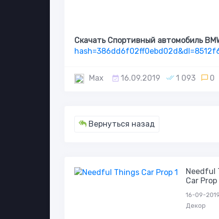
Скачать Спортивный автомобиль BM
hash=386dd6f02ff0ebd02d&dl=8512f
Max
16.09.2019
1 093
0
Вернуться назад
Needful 
Car Prop 
16-09-2019,
Декор