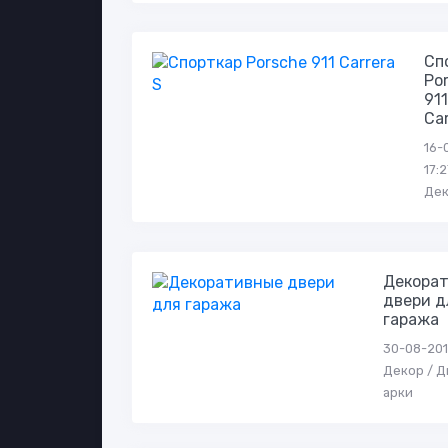
Сп
Po
91
Car
16-
17:2
Де
Декора
двери д
гаража
30-08-2019
Декор / Д
арки