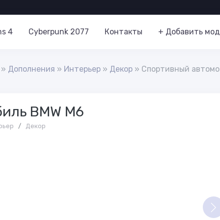
ms 4
Cyberpunk 2077
Контакты
+ Добавить мод
»
Дополнения
»
Интерьер
»
Декор
» Спортивный автомо
биль BMW M6
рьер
/
Декор