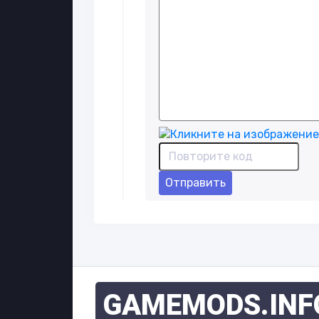
Отправить
GAMEMODS
.INF