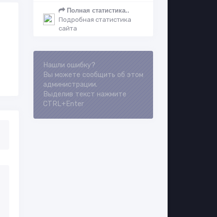
Полная статистика..
Подробная статистика
сайта
Loading...
Нашли ошибку?
Вы можете сообщить об этом
администрации.
Выделив текст нажмите
CTRL+Enter