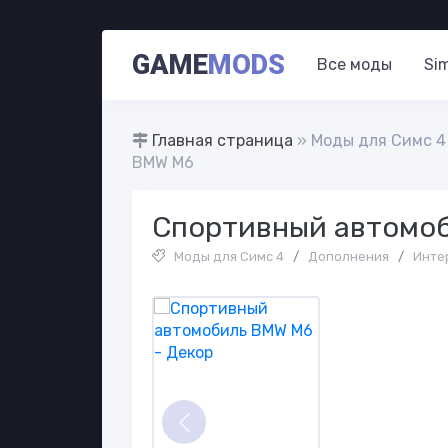
GAME
MODS
Все моды
Si
Главная страница
»
Моды для Симс 4
BMW M6
Спортивный автомо
Моды для Симс 4
/
Дополнения
/
Инте