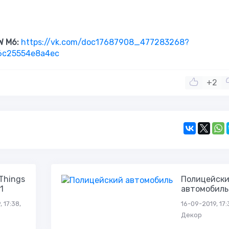
W M6:
https://vk.com/doc17687908_477283268?
6c25554e8a4ec
+2
Things
Полицейск
1
автомобиль
 17:38,
16-09-2019, 17:
Декор