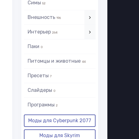
Симы
52
Внешность
196
Интерьер
264
Паки
0
Питомцы и животные
44
Пресеты
7
Слайдеры
0
Программы
2
Моды для Cyberpunk 2077
Моды для Skyrim