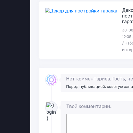
Деко
пост
гар
30-08
12:05
/ Наб
инте
Нет комментариев. Гость, 
Перед публикацией, советую озн
Твой комментарий..