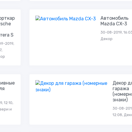
орткар
Автомобиль
rsche
Mazda CX-3
1
30-08-2019, 16:03
rera S
Декор
09-2019,
7,
кор
тивные
Декор д
ля
гаража
(номерн
знаки)
, 12:10,
30-08-201
вери и
12:08, Дек