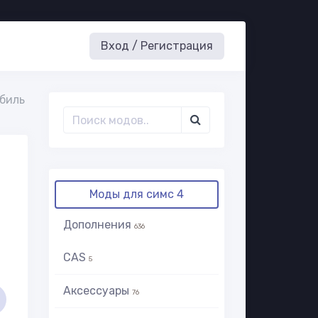
Вход / Регистрация
биль
Моды для симс 4
Дополнения
636
CAS
5
Аксессуары
76