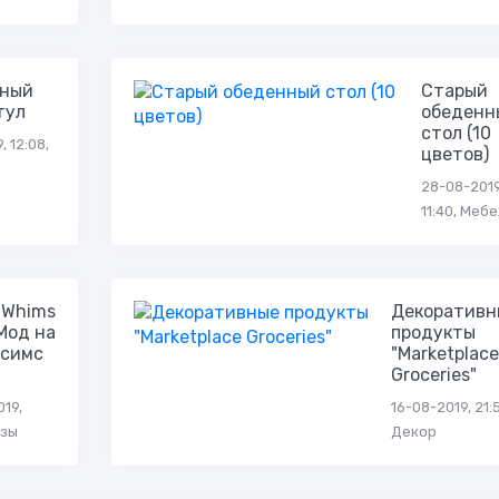
нный
Старый
тул
обеденн
стол (10
 12:08,
цветов)
28-08-2019
11:40, Меб
dWhims
Декоративн
Мод на
продукты
 симс
"Marketplace
Groceries"
019,
16-08-2019, 21:
озы
Декор