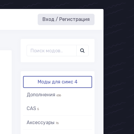
Вход / Регистрация
Моды для симс 4
Дополнения
636
CAS
5
Аксессуары
76