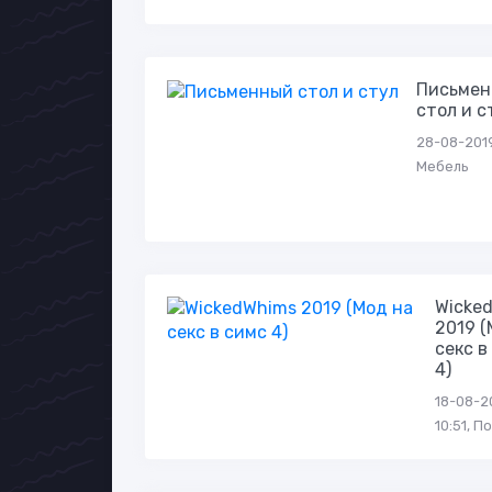
Письме
стол и с
28-08-2019,
Мебель
Wicke
2019 (
секс в
4)
18-08-2
10:51, П