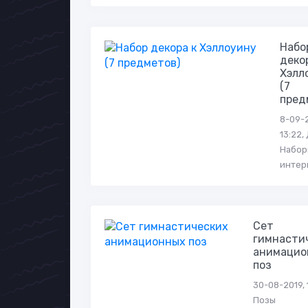
Набо
деко
Хэлл
(7
пред
8-09-2
13:22,
Набор
интер
Сет
гимнасти
анимацио
поз
30-08-2019, 1
Позы