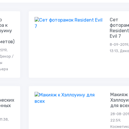
р
Сет
ра к
фоторам
оуину
Resident
Evil 7
метов)
8-09-2019,
019,
13:13, Дек
 Декор /
ы
ьера
Макияж 
ческих
Хэллоуи
нных
для все
28-08-201
1:38,
22:59,
Косметик