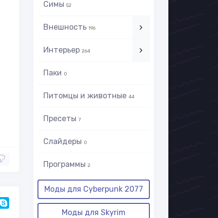
Симы
52
Внешность
196
Интерьер
264
Паки
0
Питомцы и животные
44
Пресеты
7
Слайдеры
0
Программы
2
Моды для Cyberpunk 2077
Моды для Skyrim