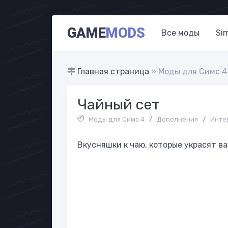
GAME
MODS
Все моды
Si
Главная страница
»
Моды для Симс 4
Чайный сет
Моды для Симс 4
/
Дополнения
/
Инте
Вкусняшки к чаю, которые украсят в