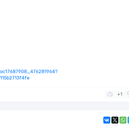
/doc17687908_476281964?
115b2713f4fe
+1