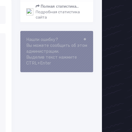
Полная статистика..
Подробная статистика
сайта
Нашли ошибку?
Loading...
Вы можете сообщить об этом
администрации.
Выделив текст нажмите
CTRL+Enter