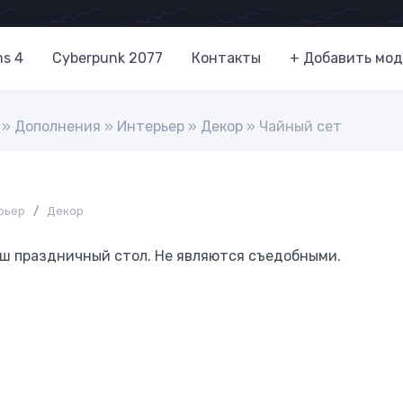
ms 4
Cyberpunk 2077
Контакты
+ Добавить мод
»
Дополнения
»
Интерьер
»
Декор
» Чайный сет
рьер
/
Декор
аш праздничный стол. Не являются съедобными.