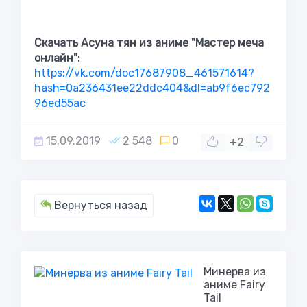
Скачать Асуна тян из аниме "Мастер меча
онлайн":
https://vk.com/doc17687908_461571614?
hash=0a236431ee22ddc404&dl=ab9f6ec792
96ed55ac
15.09.2019
2 548
0
+2
Вернуться назад
Минерва из
аниме Fairy
Tail