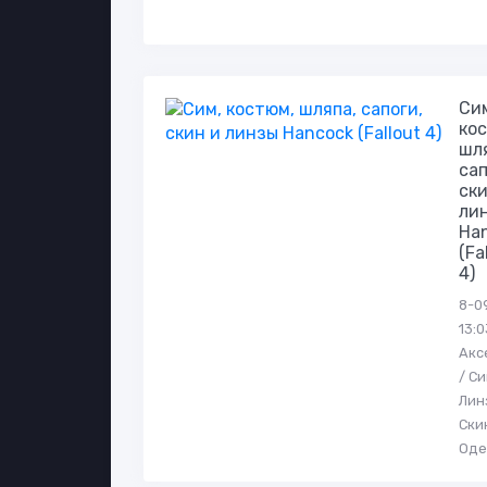
Си
ко
шл
сап
ски
ли
Ha
(Fa
4)
8-0
13:0
Акс
/ С
Лин
Ски
Од