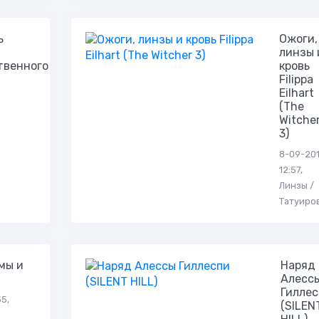
ь
Ожоги,
линзы 
твенного
кровь
Filippa
Eilhart
(The
Witche
3)
8-09-201
12:57,
Линзы /
Татуиро
мы и
Наряд
Алесс
Гиллес
55,
(SILEN