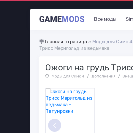
GAME
MODS
Все моды
Si
Главная страница
»
Моды для Симс 4
Трисс Меригольд из ведьмака
Ожоги на грудь Трис
Моды для Симс 4
/
Дополнения
/
Внеш