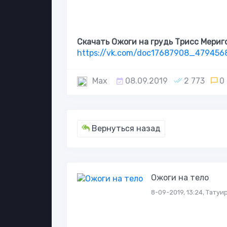
Скачать Ожоги на грудь Трисс Мериг
https://vk.com/doc17687908_47945
Max
08.09.2019
2 773
0
Вернуться назад
Ожоги на тело
8-09-2019, 13:24, Татуи