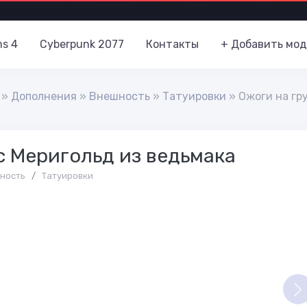
ms 4
Cyberpunk 2077
Контакты
+ Добавить мод
»
Дополнения
»
Внешность
»
Татуировки
» Ожоги на гр
с Меригольд из ведьмака
ность
/
Татуировки