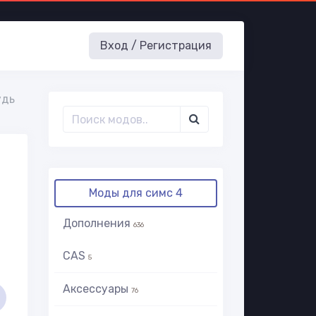
Вход / Регистрация
удь
Моды для симс 4
Дополнения
636
CAS
5
Аксессуары
76