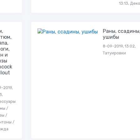
13:13, Дек
м,
Раны, ссадины
стюм,
ушибы
япа,
8-09-2019, 13:02,
оги,
Татуировки
н и
нзы
ncock
llout
9-2019,
3,
ессуары
имы /
зы /
нтоны /
ежда