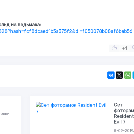
ольд из ведьмака:
6828?hash=fcf8dcaed1b5a375f2&dl=f050078b08af6bab56
+1
Сет
фоторам
ровки
Resident
Evil 7
8-09-2019,