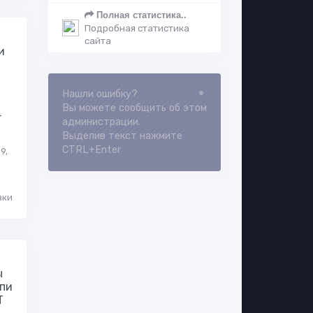
Полная статистика..
Подробная статистика
сайта
и
Нашли ошибку?
Loading...
Вы можете сообщить об этом
r
администрации.
Выделив текст нажмите
CTRL+Enter
9,
вки
ы
пи
T