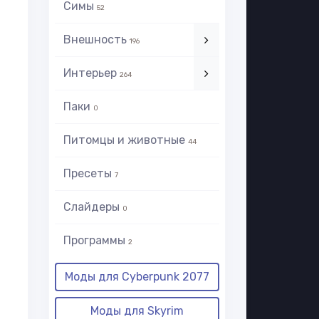
Симы
52
Внешность
196
Интерьер
264
Паки
0
Питомцы и животные
44
Пресеты
7
Слайдеры
0
Программы
2
Моды для Cyberpunk 2077
Моды для Skyrim