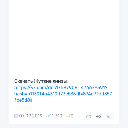
Скачать Жуткие линзы:
https://vk.com/doc17687908_476679391?
hash=b1139f4a4319d73e53&dl=874d7fdd357
fce5d8a
07.09.2019
1 310
0
+2