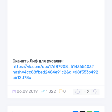
Скачать Лиф для русалки:
https://vk.com/doc17687908_514365403?
hash=4cc88fbed2484e91c2&dl=68f353b492
a612d78c
06.09.2019
1 022
0
+2