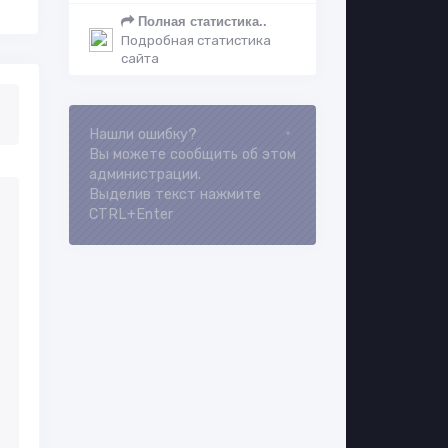
Полная статистика..
Подробная статистика
сайта
Loading...
Нашли ошибку?
Вы можете сообщить об этом
администрации.
Выделив текст нажмите
CTRL+Enter