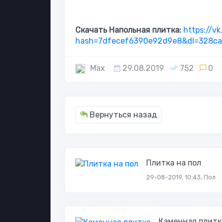
Скачать Напольная плитка:
https://
hash=7dfecef6390e92d9e8&dl=328c
Max
29.08.2019
752
0
Вернуться назад
Плитка на пол
29-08-2019, 10:43, Пол
Каменная плитк