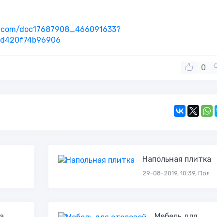
vk.com/doc17687908_466091633?
ad420f74b96906
0
Напольная плитка
29-08-2019, 10:39, Пол
а
Мебель для