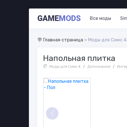
GAME
MODS
Все моды
Si
Главная страница
»
Моды для Симс 4
Напольная плитка
Моды для Симс 4
/
Дополнения
/
Инте