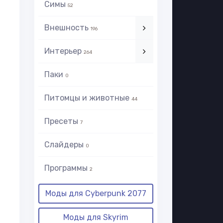
Симы
52
Внешность
196
Интерьер
264
Паки
0
Питомцы и животные
44
Пресеты
7
Слайдеры
0
Программы
2
Моды для Cyberpunk 2077
Моды для Skyrim