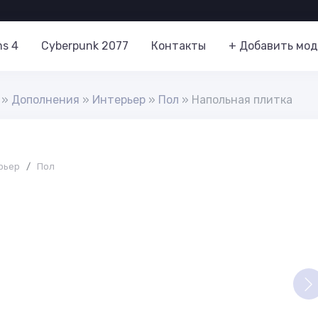
ms 4
Cyberpunk 2077
Контакты
+ Добавить мод
»
Дополнения
»
Интерьер
»
Пол
» Напольная плитка
рьер
/
Пол