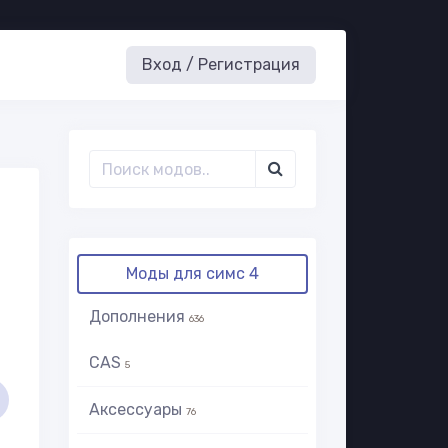
Вход / Регистрация
Моды для симс 4
Дополнения
636
CAS
5
Аксессуары
76