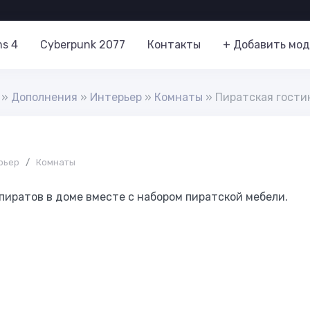
ms 4
Cyberpunk 2077
Контакты
+ Добавить мод
»
Дополнения
»
Интерьер
»
Комнаты
» Пиратская гости
рьер
/
Комнаты
иратов в доме вместе с набором пиратской мебели.