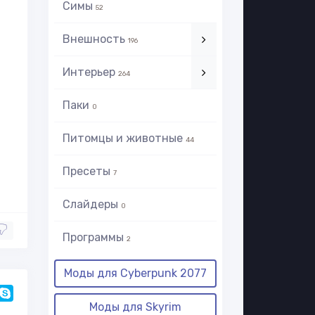
Симы
52
Внешность
196
Интерьер
264
Паки
0
Питомцы и животные
44
Пресеты
7
Слайдеры
0
Программы
2
Моды для Cyberpunk 2077
Моды для Skyrim