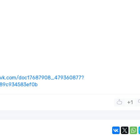
//vk.com/doc17687908_479360877?
89c934583ef0b
+1