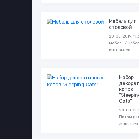
Мебель для
столовой
28-08-2019, 11:3
Мебель / Набо
интерьера
Набор
декора
котов
"Sleepin
Cats"
28-08-2019
Питомцы 
животны