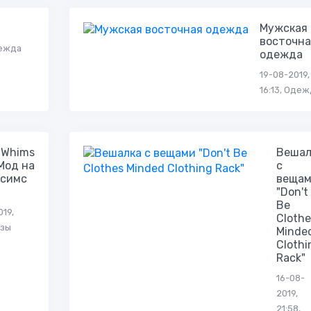
Мужская
восточна
дежда
одежда
19-08-2019,
16:13, Оде
dWhims
Вешал
Мод на
с
 симс
веща
"Don't
Be
019,
Clothe
озы
Minde
Clothi
Rack"
16-08-
2019,
21:58,