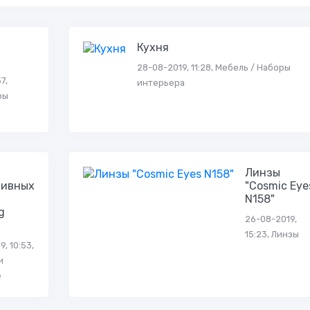
Кухня
28-08-2019, 11:28, Мебель / Наборы
7,
интерьера
ры
Линзы
тивных
"Cosmic Eye
N158"
g
26-08-2019,
15:23, Линзы
, 10:53,
и
е