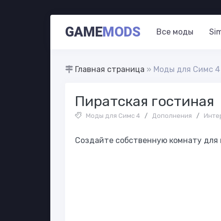
GAME
MODS
Все моды
Si
Главная страница
»
Моды для Симс 4
Пиратская гостиная
Моды для Симс 4
/
Дополнения
/
Инте
Создайте собственную комнату для п