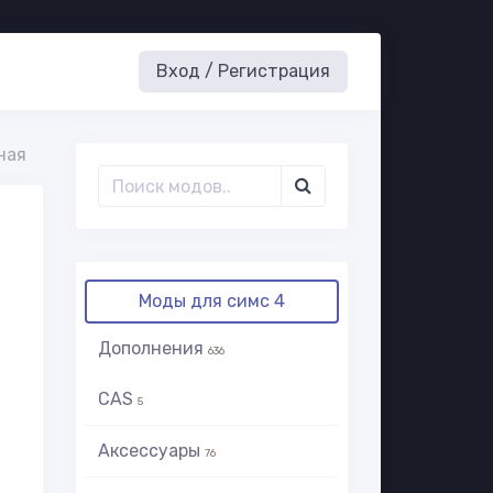
Вход / Регистрация
ная
Моды для симс 4
Дополнения
636
CAS
5
Аксессуары
76