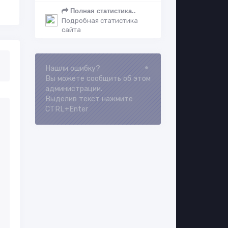
Полная статистика..
Подробная статистика
сайта
Нашли ошибку?
Loading...
Вы можете сообщить об этом
администрации.
Выделив текст нажмите
CTRL+Enter