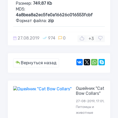
Размер:
749,87 Kb
MD5:
4a8bea8a2ec5fe0a16626c016553fcbf
Формат файла:
zip
27.08.2019
974
0
+3
Вернуться назад
Ошейник "Cat
Bow Collars"
27-08-2019, 17:01,
Питомцы и
животные