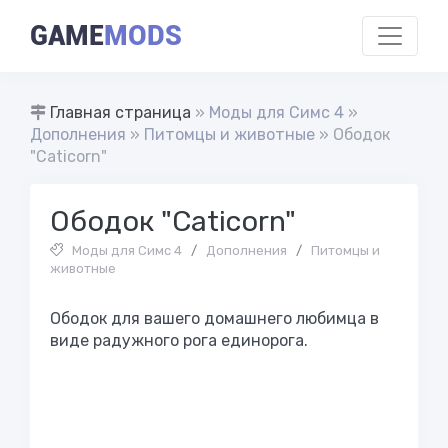
GAME
MODS
Главная страница
»
Моды для Симс 4
»
Дополнения
»
Питомцы и животные
» Ободок
"Caticorn"
Ободок "Caticorn"
Моды для Симс 4
/
Дополнения
/
Питомцы и
животные
Ободок для вашего домашнего любимца в
виде радужного рога единорога.