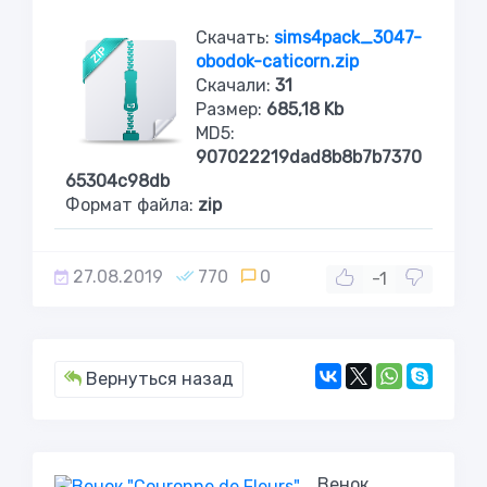
Скачать:
sims4pack_3047-
obodok-caticorn.zip
Скачали:
31
Размер:
685,18 Kb
MD5:
907022219dad8b8b7b7370
65304c98db
Формат файла:
zip
27.08.2019
770
0
-1
Вернуться назад
Венок