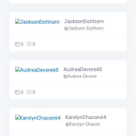
JacksonEichhorn
@Jackson Eichhorn
0
0
AudreaDevore65
@Audrea Devore
0
0
KarolynChacon64
@Karolyn Chacon