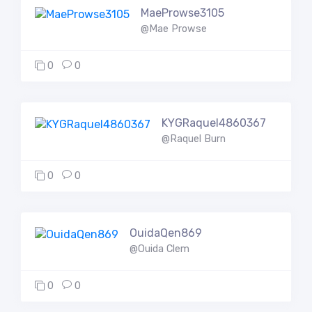
MaeProwse3105
@Mae Prowse
0
0
KYGRaquel4860367
@Raquel Burn
0
0
OuidaQen869
@Ouida Clem
0
0