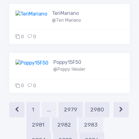
TeriMariano
@Teri Mariano
0
0
Poppy15F50
@Poppy Heisler
0
0
1
...
2979
2980
2981
2982
2983