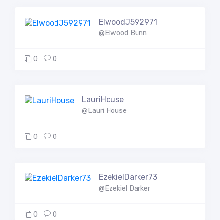
ElwoodJ592971
@Elwood Bunn
0
0
LauriHouse
@Lauri House
0
0
EzekielDarker73
@Ezekiel Darker
0
0