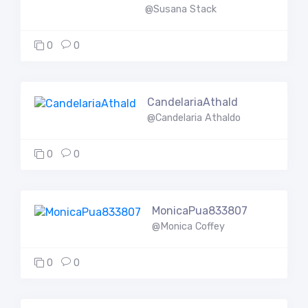
@Susana Stack
0
0
CandelariaAthald
@Candelaria Athaldo
0
0
MonicaPua833807
@Monica Coffey
0
0