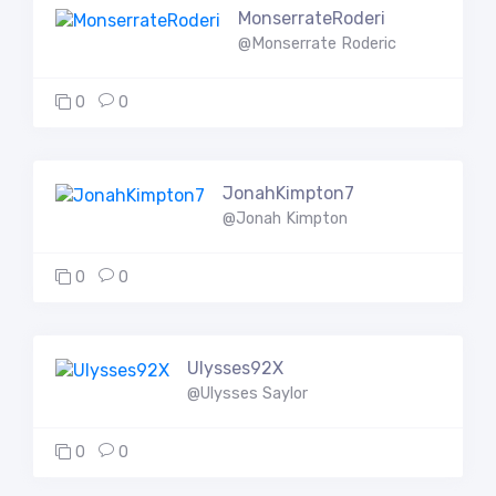
MonserrateRoderi
@Monserrate Roderic
0
0
JonahKimpton7
@Jonah Kimpton
0
0
Ulysses92X
@Ulysses Saylor
0
0