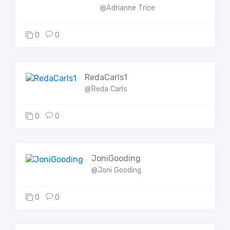
@Adrianne Trice
0
0
RedaCarls1
@Reda Carls
0
0
JoniGooding
@Joni Gooding
0
0