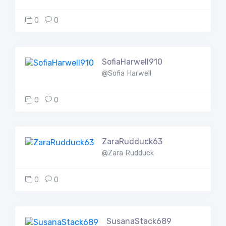
0
0
SofiaHarwell910
@Sofia Harwell
0
0
ZaraRudduck63
@Zara Rudduck
0
0
SusanaStack689