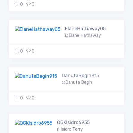
0
0
ElaneHathaway05
@Elane Hathaway
0
0
DanutaBegin915
@Danuta Begin
0
0
QGKIsidro6955
@Isidro Terry