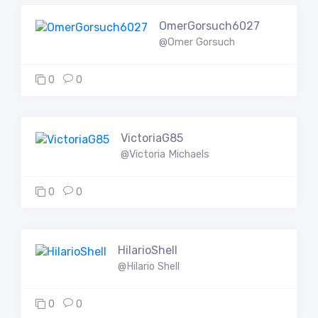
OmerGorsuch6027
@Omer Gorsuch
0
0
VictoriaG85
@Victoria Michaels
0
0
HilarioShell
@Hilario Shell
0
0