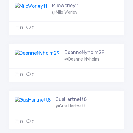
MiloWorley11
@Milo Worley
0
0
DeanneNyholm29
@Deanne Nyholm
0
0
GusHartnett8
@Gus Hartnett
0
0