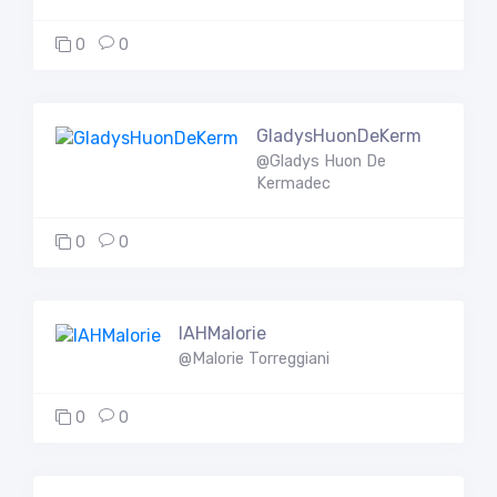
0
0
GladysHuonDeKerm
@Gladys Huon De
Kermadec
0
0
IAHMalorie
@Malorie Torreggiani
0
0