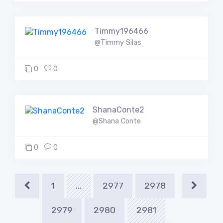
Timmy196466
@Timmy Silas
0
0
ShanaConte2
@Shana Conte
0
0
1
...
2977
2978
2979
2980
2981