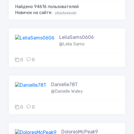
Найдено 94616 пользователей
Новичок на сайте:
ytixytoxevah
LeliaSams0606
@Lelia Sams
0
0
Danielle78T
@Danielle Waley
0
0
DoloresMcPeak9