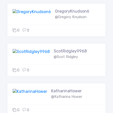
GregoryKnudson6
@Gregory Knudson
0
0
ScotRidgley9968
@Scot Ridgley
0
0
KatharinaHower
@Katharina Hower
0
0