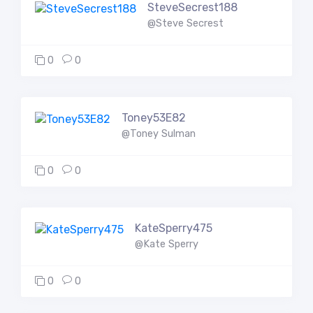
SteveSecrest188
@Steve Secrest
0
0
Toney53E82
@Toney Sulman
0
0
KateSperry475
@Kate Sperry
0
0