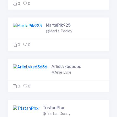
0
0
MartaPik925
@Marta Pedley
0
0
ArlieLyke63656
@Arlie Lyke
0
0
TristanPhx
@Tristan Denny