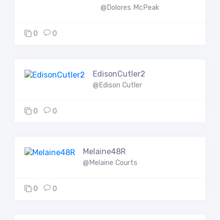
@Dolores McPeak
0
0
EdisonCutler2
@Edison Cutler
0
0
Melaine48R
@Melaine Courts
0
0