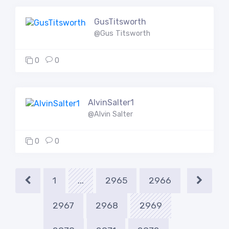
GusTitsworth
@Gus Titsworth
0
0
AlvinSalter1
@Alvin Salter
0
0
1
...
2965
2966
2967
2968
2969