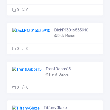
0
0
DickP13016535910
@Dick Mcneil
0
0
TrentDabbs15
@Trent Dabbs
0
0
TiffanyGlaze