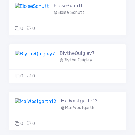
EloiseSchutt
@Eloise Schutt
0
0
BlytheQuigley7
@Blythe Quigley
0
0
MaiWestgarth12
@Mai Westgarth
0
0