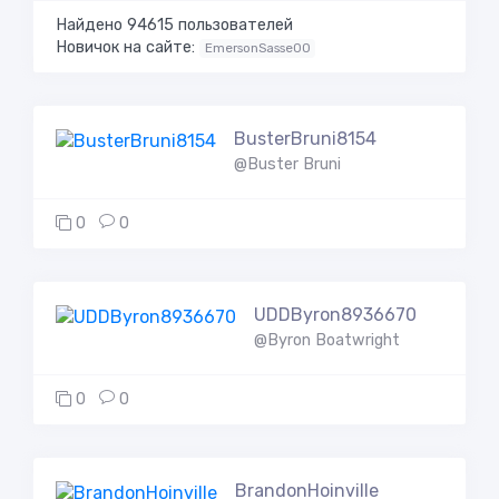
Найдено 94615 пользователей
Новичок на сайте:
EmersonSasse00
BusterBruni8154
@Buster Bruni
0
0
UDDByron8936670
@Byron Boatwright
0
0
BrandonHoinville