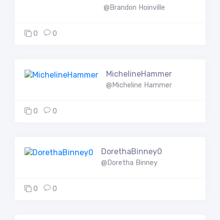
@Brandon Hoinville
0
0
MichelineHammer
@Micheline Hammer
0
0
DorethaBinney0
@Doretha Binney
0
0