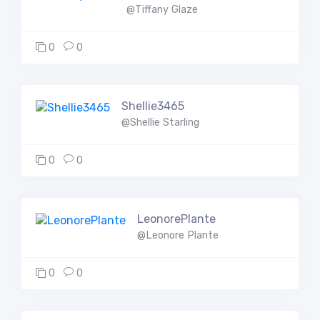
@Tiffany Glaze
0
0
Shellie3465
@Shellie Starling
0
0
LeonorePlante
@Leonore Plante
0
0