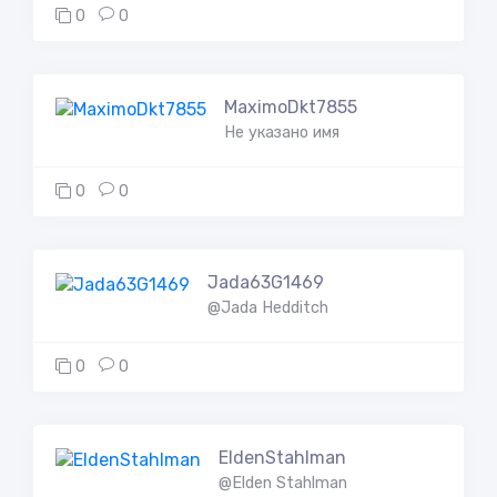
0
0
MaximoDkt7855
Не указано имя
0
0
Jada63G1469
@Jada Hedditch
0
0
EldenStahlman
@Elden Stahlman