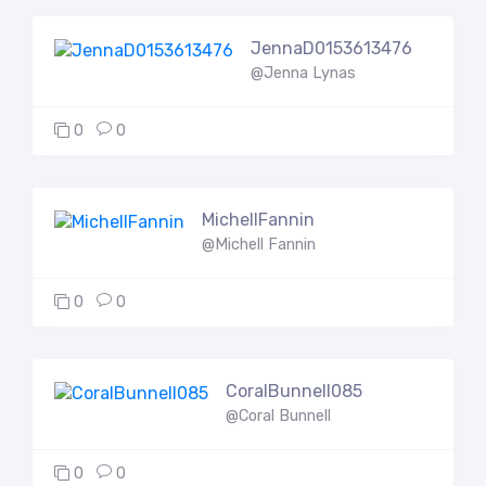
JennaD0153613476
@Jenna Lynas
0
0
MichellFannin
@Michell Fannin
0
0
CoralBunnell085
@Coral Bunnell
0
0