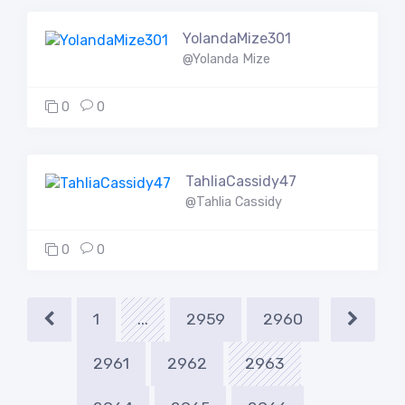
YolandaMize301
@Yolanda Mize
0
0
TahliaCassidy47
@Tahlia Cassidy
0
0
1
...
2959
2960
2961
2962
2963