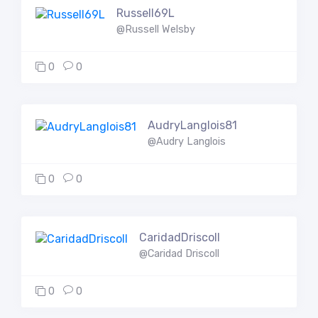
Russell69L
@Russell Welsby
0
0
AudryLanglois81
@Audry Langlois
0
0
CaridadDriscoll
@Caridad Driscoll
0
0