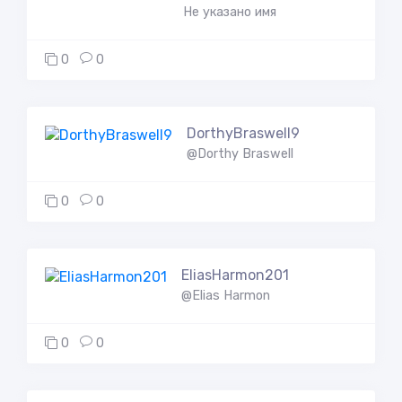
Не указано имя
0
0
DorthyBraswell9
@Dorthy Braswell
0
0
EliasHarmon201
@Elias Harmon
0
0