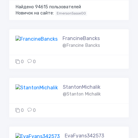
Найдено 94615 пользователей
Новичок на сайте:
EmersonSasse00
FrancineBancks
@Francine Bancks
0
0
StantonMichalik
@Stanton Michalik
0
0
EvaFyans342573