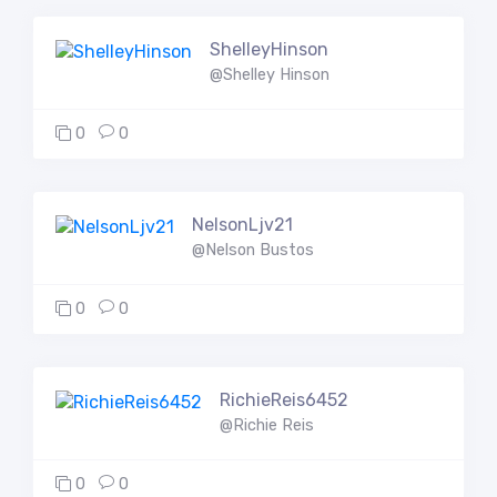
ShelleyHinson
@Shelley Hinson
0
0
NelsonLjv21
@Nelson Bustos
0
0
RichieReis6452
@Richie Reis
0
0