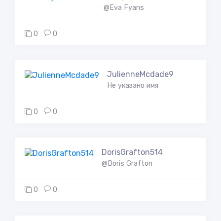
@Eva Fyans
0
0
JulienneMcdade9
Не указано имя
0
0
DorisGrafton514
@Doris Grafton
0
0