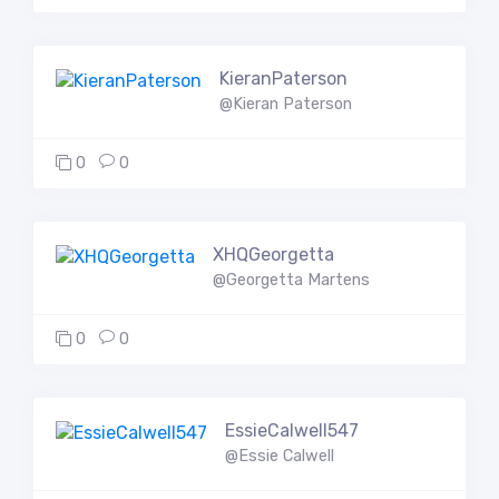
KieranPaterson
@Kieran Paterson
0
0
XHQGeorgetta
@Georgetta Martens
0
0
EssieCalwell547
@Essie Calwell