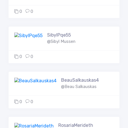
0
0
SibylPqe55
@Sibyl Mussen
0
0
BeauSalkauskas4
@Beau Salkauskas
0
0
RosariaMerideth