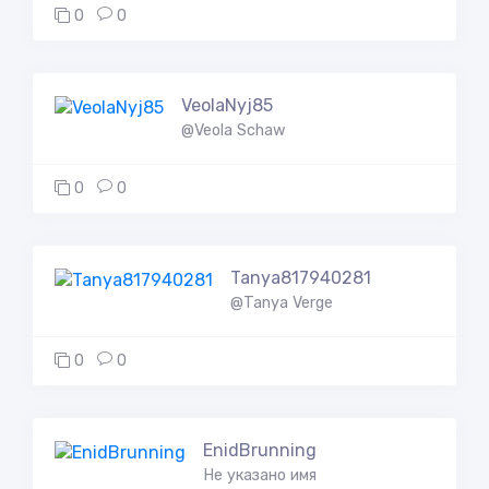
0
0
VeolaNyj85
@Veola Schaw
0
0
Tanya817940281
@Tanya Verge
0
0
EnidBrunning
Не указано имя